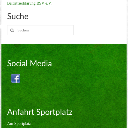
Kreisoberliga Meißen
Beitrittserklärung BSV e.V.
2. Mannschaft
Suche
2. Stadtklasse Dresden
Suche
nach:
Alte Herren
Jugend
Aerobic
Social Media
Kegeln
Kegel Clubs
Kegel Clubs im Detail
Trainingszeiten und Ansprechpartner
Anfahrt Sportplatz
Meisterschaft
Am Sportplatz