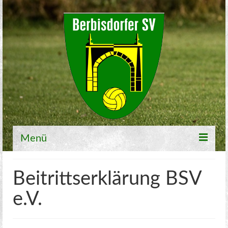
Menü
Willkommen
Beitrittserklärung BSV
Fußball
e.V.
1. Mannschaft