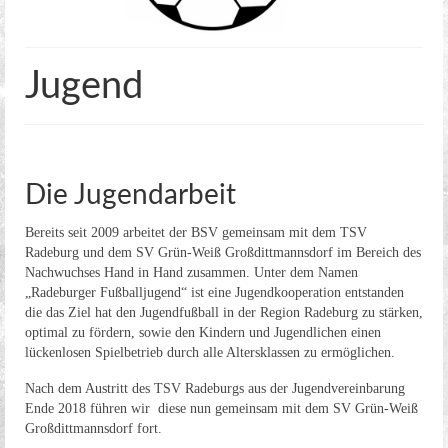
Kreisoberliga Meißen
2. Mannschaft
Jugend
2. Stadtklasse Dresden
Alte Herren
Jugend
Die Jugendarbeit
Aerobic
Bereits seit 2009 arbeitet der BSV gemeinsam mit dem TSV
Kegeln
Radeburg und dem SV Grün-Weiß Großdittmannsdorf im Bereich des
Nachwuchses Hand in Hand zusammen. Unter dem Namen
Kegel Clubs
„Radeburger Fußballjugend“ ist eine Jugendkooperation entstanden
die das Ziel hat den Jugendfußball in der Region Radeburg zu stärken,
Kegel Clubs im Detail
optimal zu fördern, sowie den Kindern und Jugendlichen einen
lückenlosen Spielbetrieb durch alle Altersklassen zu ermöglichen.
Trainingszeiten und Ansprechpartner
Nach dem Austritt des TSV Radeburgs aus der Jugendvereinbarung
Ende 2018 führen wir diese nun gemeinsam mit dem SV Grün-Weiß
Meisterschaft
Großdittmannsdorf fort.