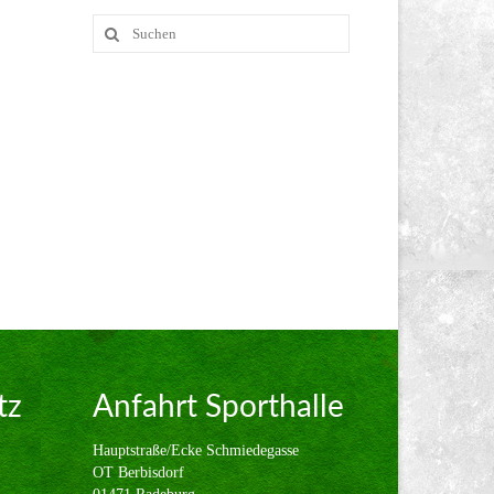
Suche
nach:
tz
Anfahrt Sporthalle
Hauptstraße/Ecke Schmiedegasse
OT Berbisdorf