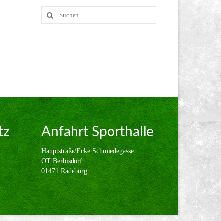
Suche
nach:
tz
Anfahrt Sporthalle
Hauptstraße/Ecke Schmiedegasse
OT Berbisdorf
01471 Radeburg