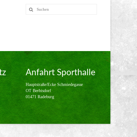
Suche
nach:
tz
Anfahrt Sporthalle
Hauptstraße/Ecke Schmiedegasse
OT Berbisdorf
01471 Radeburg