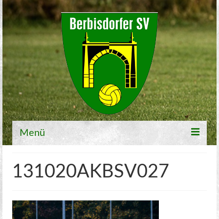
Menü
Willkommen
131020AKBSV027
Fußball
1. Mannschaft