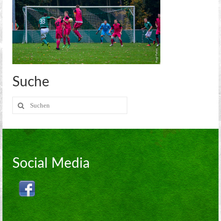
Kreisoberliga Meißen
2. Mannschaft
2. Stadtklasse Dresden
Alte Herren
Suche
Jugend
Suche
Aerobic
nach:
Kegeln
Kegel Clubs
Social Media
Kegel Clubs im Detail
Trainingszeiten und Ansprechpartner
Meisterschaft