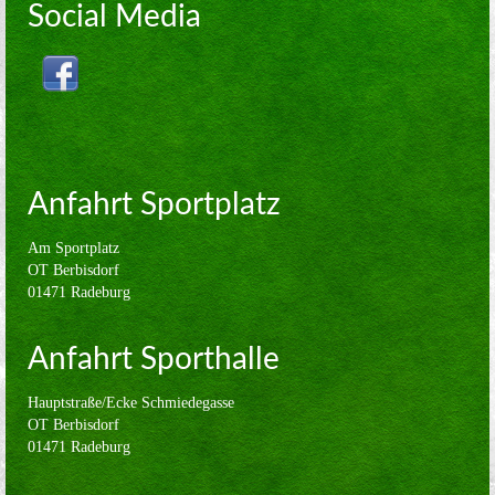
Volleyball
Social Media
Verein
Sponsoren
Kontakt
Impressum
Anfahrt Sportplatz
Am Sportplatz
OT Berbisdorf
01471 Radeburg
Anfahrt Sporthalle
Hauptstraße/Ecke Schmiedegasse
OT Berbisdorf
01471 Radeburg