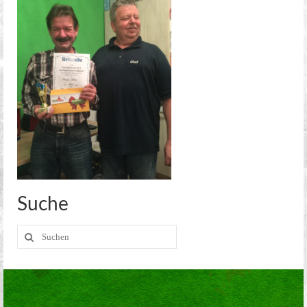
Kreisoberliga Meißen
2. Mannschaft
2. Stadtklasse Dresden
Alte Herren
Jugend
Aerobic
Kegeln
Kegel Clubs
Suche
Kegel Clubs im Detail
Suche
nach:
Trainingszeiten und Ansprechpartner
Meisterschaft