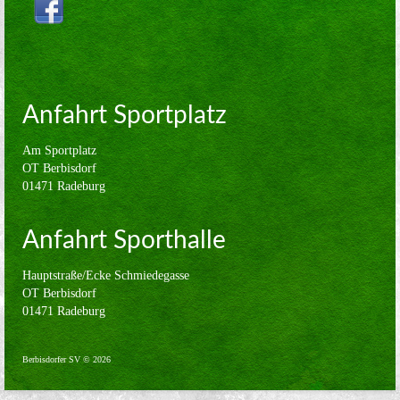
Volleyball
Verein
Sponsoren
Anfahrt Sportplatz
Kontakt
Am Sportplatz
Impressum
OT Berbisdorf
01471 Radeburg
Anfahrt Sporthalle
Hauptstraße/Ecke Schmiedegasse
OT Berbisdorf
01471 Radeburg
Berbisdorfer SV © 2026