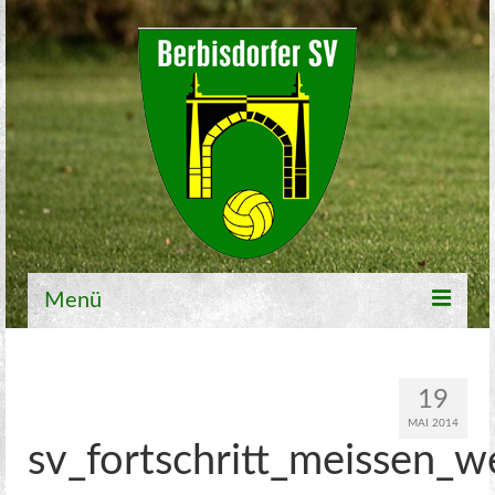
Menü
Willkommen
19
Fußball
MAI 2014
sv_fortschritt_meissen_w
1. Mannschaft