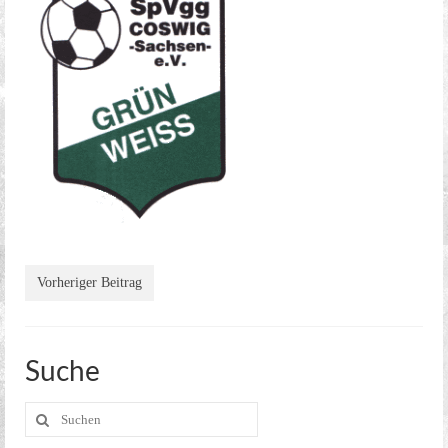
Kreisoberliga Meißen
2. Mannschaft
2. Stadtklasse Dresden
Alte Herren
Jugend
Aerobic
Kegeln
Vorheriger Beitrag
Kegel Clubs
Kegel Clubs im Detail
Suche
Trainingszeiten und Ansprechpartner
Suche
Meisterschaft
nach: