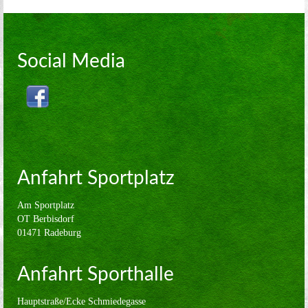
Volleyball
Verein
Social Media
Sponsoren
Kontakt
Impressum
Anfahrt Sportplatz
Am Sportplatz
OT Berbisdorf
01471 Radeburg
Anfahrt Sporthalle
Hauptstraße/Ecke Schmiedegasse