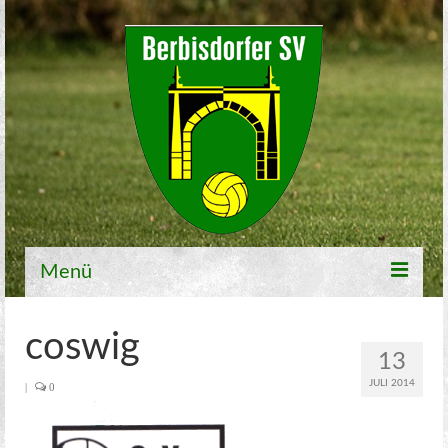
Menü
Willkommen
coswig
13
Fußball
JULI 2014
|
0
1. Mannschaft