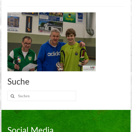
Kreisoberliga Meißen
2. Mannschaft
2. Stadtklasse Dresden
Alte Herren
Jugend
Aerobic
Kegeln
Suche
Kegel Clubs
Suche
Kegel Clubs im Detail
nach:
Trainingszeiten und Ansprechpartner
Meisterschaft
Social Media