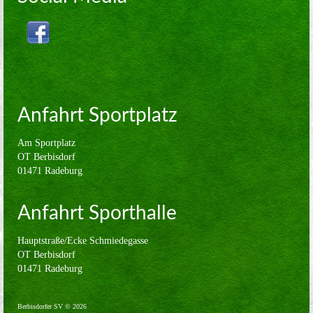
Volleyball
Verein
Sponsoren
Kontakt
Anfahrt Sportplatz
Impressum
Am Sportplatz
OT Berbisdorf
01471 Radeburg
Anfahrt Sporthalle
Hauptstraße/Ecke Schmiedegasse
OT Berbisdorf
01471 Radeburg
Berbisdorfer SV © 2026