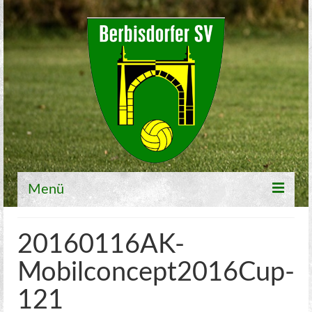
Menü
Willkommen
20160116AK-
Fußball
Mobilconcept2016Cup-
1. Mannschaft
121