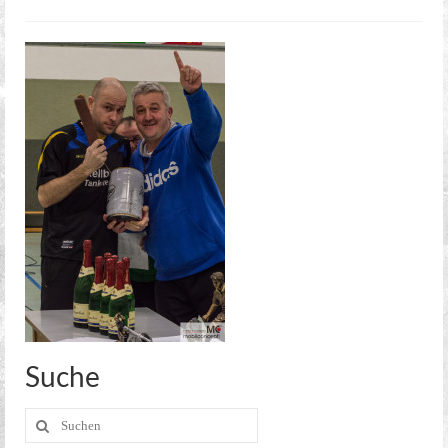
Kreisoberliga Meißen
2. Mannschaft
2. Stadtklasse Dresden
Alte Herren
Jugend
Aerobic
Kegeln
Kegel Clubs
Kegel Clubs im Detail
Trainingszeiten und Ansprechpartner
Suche
Meisterschaft
Suche
nach: