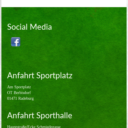
Volleyball
Verein
Sponsoren
Social Media
Kontakt
Impressum
Anfahrt Sportplatz
Am Sportplatz
OT Berbisdorf
01471 Radeburg
Anfahrt Sporthalle
Hauptstraße/Ecke Schmiedegasse