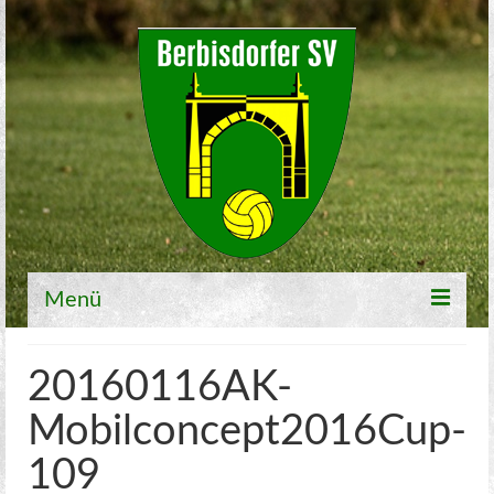
Menü
Willkommen
20160116AK-
Fußball
Mobilconcept2016Cup-
1. Mannschaft
109