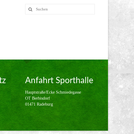
Suche
nach:
tz
Anfahrt Sporthalle
Hauptstraße/Ecke Schmiedegasse
OT Berbisdorf
01471 Radeburg