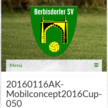
Menü
Willkommen
20160116AK-
Fußball
Mobilconcept2016Cup-
1. Mannschaft
050