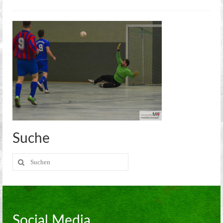
Kreisoberliga Meißen
2. Mannschaft
2. Stadtklasse Dresden
Alte Herren
Jugend
Aerobic
Kegeln
Suche
Kegel Clubs
Suche
Kegel Clubs im Detail
nach:
Trainingszeiten und Ansprechpartner
Meisterschaft
Social Media