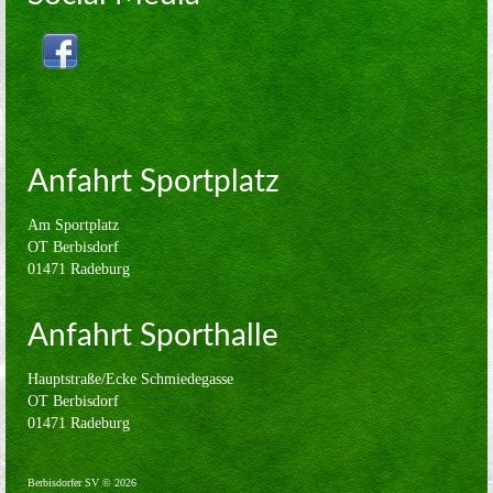
Volleyball
Verein
Sponsoren
Kontakt
Anfahrt Sportplatz
Impressum
Am Sportplatz
OT Berbisdorf
01471 Radeburg
Anfahrt Sporthalle
Hauptstraße/Ecke Schmiedegasse
OT Berbisdorf
01471 Radeburg
Berbisdorfer SV © 2026