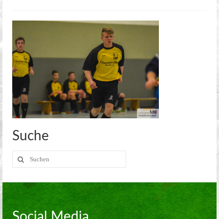
Kreisoberliga Meißen
2. Mannschaft
2. Stadtklasse Dresden
Alte Herren
Jugend
Aerobic
Kegeln
Suche
Kegel Clubs
Suche
Kegel Clubs im Detail
nach:
Trainingszeiten und Ansprechpartner
Meisterschaft
Social Media