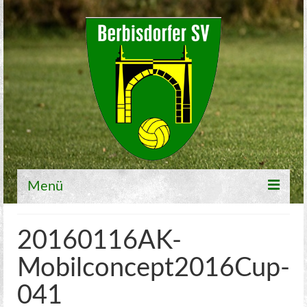
Menü
Willkommen
20160116AK-
Fußball
Mobilconcept2016Cup-
1. Mannschaft
041