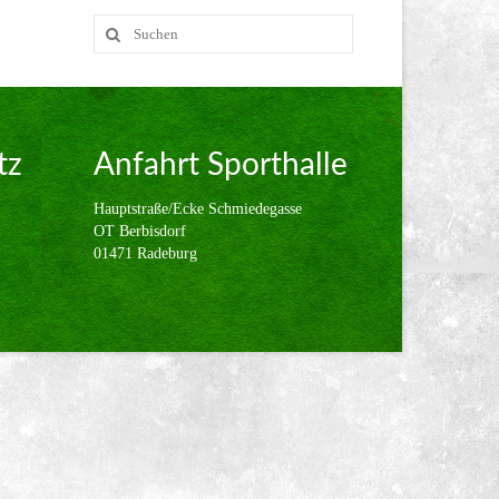
Suche
nach:
tz
Anfahrt Sporthalle
Hauptstraße/Ecke Schmiedegasse
OT Berbisdorf
01471 Radeburg