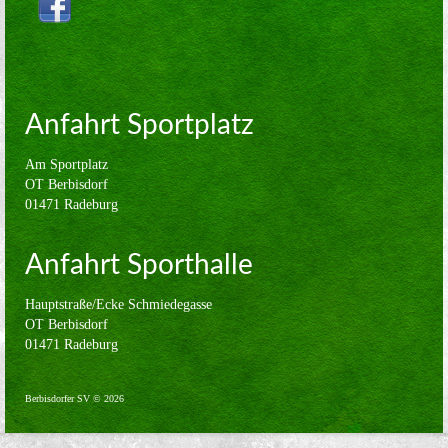
Volleyball
Verein
Sponsoren
Anfahrt Sportplatz
Kontakt
Am Sportplatz
Impressum
OT Berbisdorf
01471 Radeburg
Anfahrt Sporthalle
Hauptstraße/Ecke Schmiedegasse
OT Berbisdorf
01471 Radeburg
Berbisdorfer SV © 2026