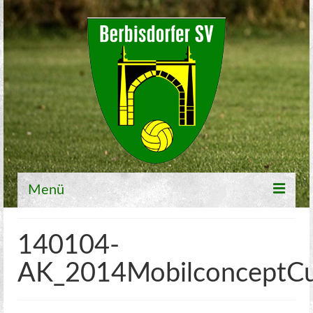
Menü
Willkommen
140104-
Fußball
AK_2014MobilconceptC
1. Mannschaft