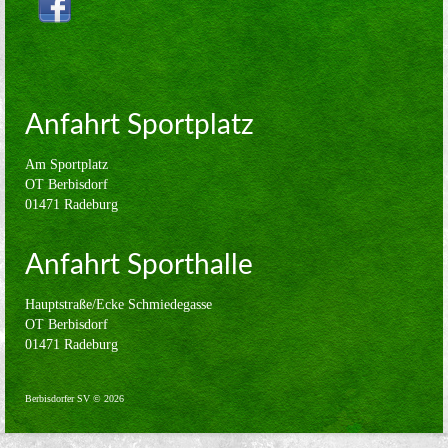
Volleyball
Verein
Sponsoren
Anfahrt Sportplatz
Kontakt
Am Sportplatz
Impressum
OT Berbisdorf
01471 Radeburg
Anfahrt Sporthalle
Hauptstraße/Ecke Schmiedegasse
OT Berbisdorf
01471 Radeburg
Berbisdorfer SV © 2026