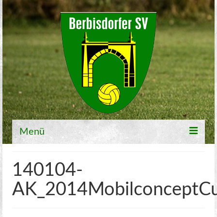
Menü
Willkommen
140104-
Fußball
AK_2014MobilconceptC
1. Mannschaft